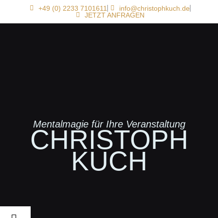
+49 (0) 2233 7101611
info@christophkuch.de
JETZT ANFRAGEN
Mentalmagie für Ihre Veranstaltung
CHRISTOPH
KUCH