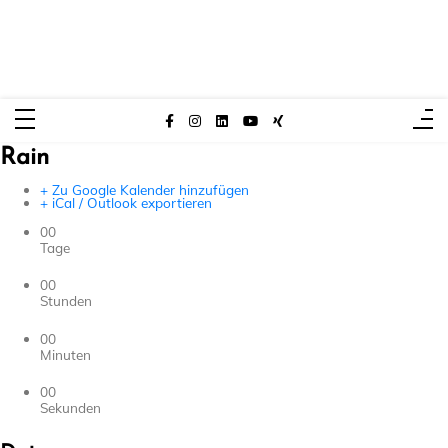
Zum
Inhalt
springen
Christoph Kuch – Mentalmagier
Meister der Mentalmagie
Rain
+ Zu Google Kalender hinzufügen
+ iCal / Outlook exportieren
00
Tage
00
Stunden
00
Minuten
00
Sekunden