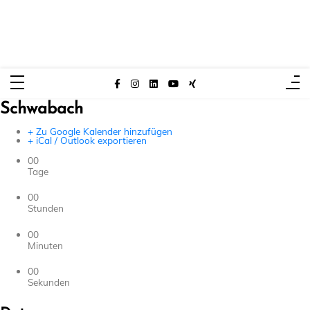
Zum
Inhalt
springen
Christoph Kuch – Mentalmagier
Meister der Mentalmagie
Schwabach
+ Zu Google Kalender hinzufügen
+ iCal / Outlook exportieren
00
Tage
00
Stunden
00
Minuten
00
Sekunden