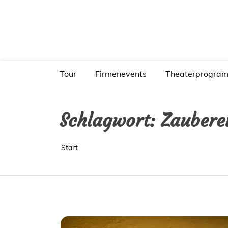
Zum
Inhalt
springen
Meister der Mentalmagie
Tour
Firmenevents
Theaterprogra
Schlagwort:
Zaubere
Start