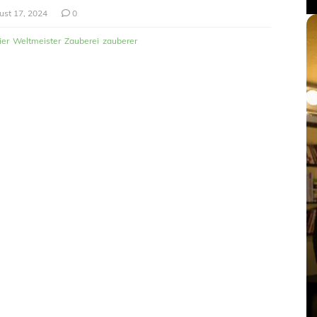
ust 17, 2024
0
ier
Weltmeister
Zauberei
zauberer