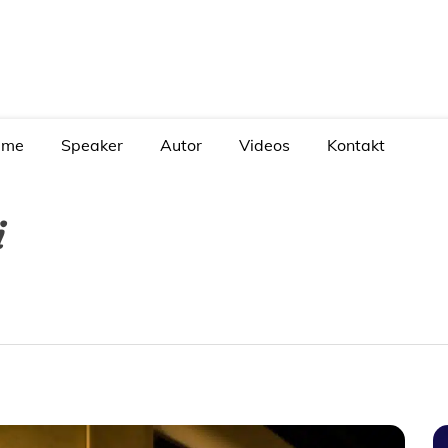
Christoph Kuch – Mentalmagier
mme
Speaker
Autor
Videos
Kontakt
i