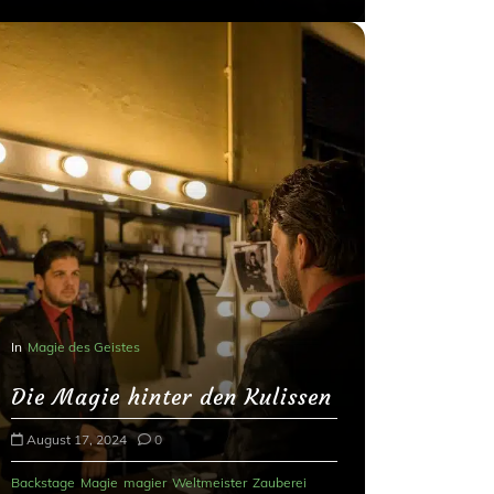
In
Magie des Geistes
Die Magie hinter den Kulissen
August 17, 2024
0
Backstage
Magie
magier
Weltmeister
Zauberei