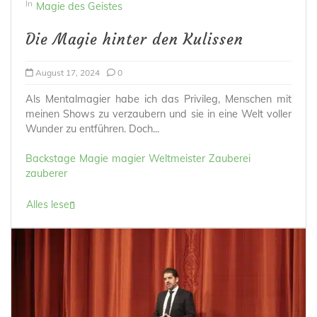
In
Magie des Geistes
Die Magie hinter den Kulissen
August 17, 2024
0
Als Mentalmagier habe ich das Privileg, Menschen mit
meinen Shows zu verzaubern und sie in eine Welt voller
Wunder zu entführen. Doch...
Backstage
Magie
magier
Weltmeister
Zauberei
zauberer
Alles lesen