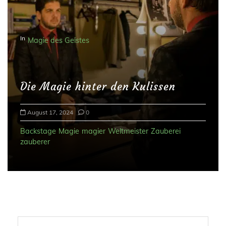
In
Magie des Geistes
Die Magie hinter den Kulissen
August 17, 2024
0
Backstage
Magie
magier
Weltmeister
Zauberei
zauberer