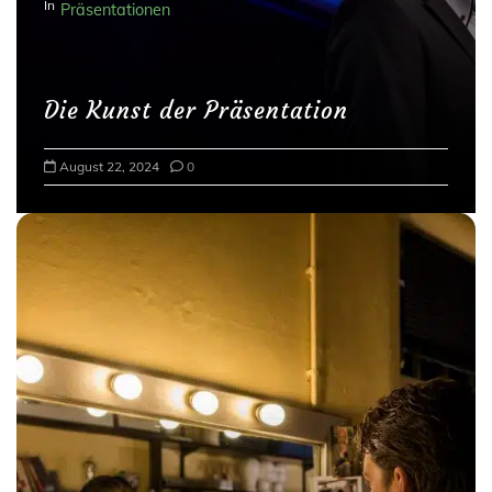
t
In
Präsentationen
i
o
n
Die Kunst der Präsentation
August 22, 2024
0