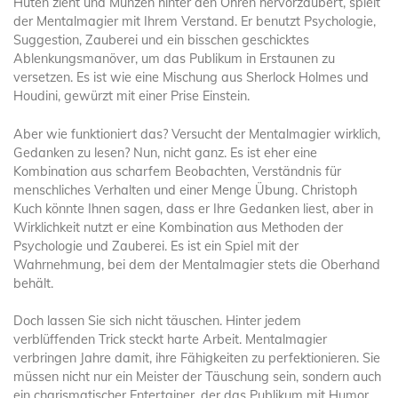
Hüten zieht und Münzen hinter den Ohren hervorzaubert, spielt
der Mentalmagier mit Ihrem Verstand. Er benutzt Psychologie,
Suggestion, Zauberei und ein bisschen geschicktes
Ablenkungsmanöver, um das Publikum in Erstaunen zu
versetzen. Es ist wie eine Mischung aus Sherlock Holmes und
Houdini, gewürzt mit einer Prise Einstein.
Aber wie funktioniert das? Versucht der Mentalmagier wirklich,
Gedanken zu lesen? Nun, nicht ganz. Es ist eher eine
Kombination aus scharfem Beobachten, Verständnis für
menschliches Verhalten und einer Menge Übung. Christoph
Kuch könnte Ihnen sagen, dass er Ihre Gedanken liest, aber in
Wirklichkeit nutzt er eine Kombination aus Methoden der
Psychologie und Zauberei. Es ist ein Spiel mit der
Wahrnehmung, bei dem der Mentalmagier stets die Oberhand
behält.
Doch lassen Sie sich nicht täuschen. Hinter jedem
verblüffenden Trick steckt harte Arbeit. Mentalmagier
verbringen Jahre damit, ihre Fähigkeiten zu perfektionieren. Sie
müssen nicht nur ein Meister der Täuschung sein, sondern auch
ein charismatischer Entertainer, der das Publikum mit Humor