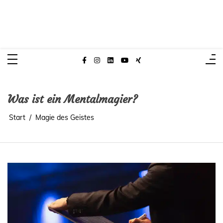
Zum
Inhalt
springen
Christoph Kuch – Mentalmagier
Meister der Mentalmagie
Was ist ein Mentalmagier?
Start
Magie des Geistes